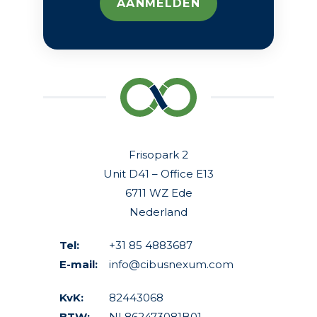
AANMELDEN
Frisopark 2
Unit D41 – Office E13
6711 WZ Ede
Nederland
Tel:
+31 85 4883687
E-mail:
info@cibusnexum.com
KvK:
82443068
BTW:
NL862473081B01