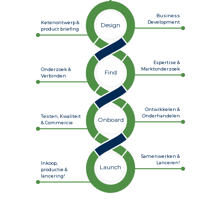
Business
Development
Ketenontwerp &
Design
product briefing
Expertise &
Marktonderzoek
Onderzoek &
Find
Verbinden
Ontwikkelen &
Onderhandelen
Testen, Kwaliteit
Onboard
& Commercie
Samenwerken &
Lanceren!
Inkoop,
Launch
productie &
lancering!