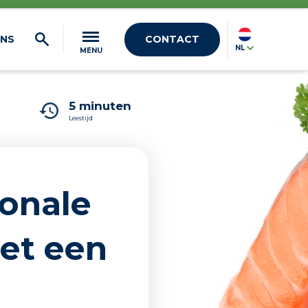
ONS
CONTACT
NL
MENU
5 minuten
Leestijd
­onale
met een