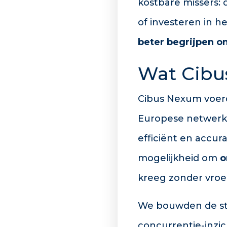
kostbare missers:
of investeren in h
beter begrijpen o
Wat Cibu
Cibus Nexum voe
Europese netwerk,
efficiënt en accur
mogelijkheid om
o
kreeg zonder vroeg
We bouwden de stu
concurrentie-inzic