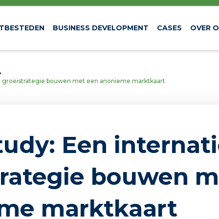
ITBESTEDEN
BUSINESS DEVELOPMENT
CASES
OVER 
le groeistrategie bouwen met een anonieme marktkaart
udy: Een inter­na­ti
stra­tegie bouwen 
me markt­kaart