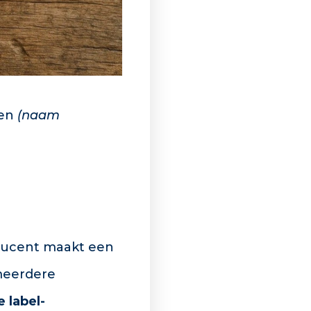
ten
(naam
ducent maakt een
meerdere
 label-