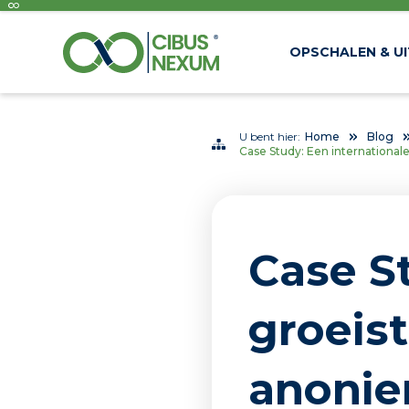
OPSCHALEN & U
U bent hier:
Home
Blog
Case Study: Een internationa
Case St
groei­
anonie