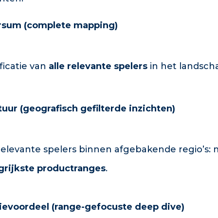
ersum (complete mapping)
ficatie van
alle relevante spelers
in het landsch
tuur (geografisch gefilterde inzichten)
relevante spelers binnen afgebakende regio’s:
grijkste productranges
.
tievoordeel (range-gefocuste deep dive)