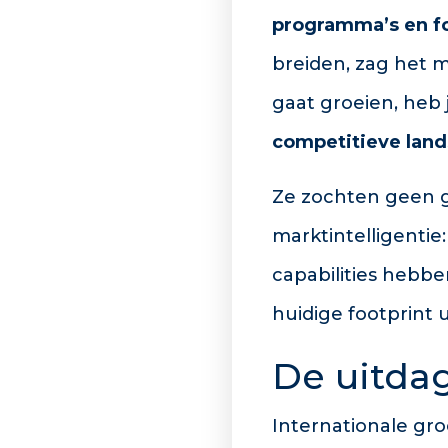
programma’s en fo
breiden, zag het m
gaat groeien, heb
competitieve lan
Ze zochten geen g
marktintelligentie
capabilities hebbe
huidige footprint u
De uitda
Internationale gro