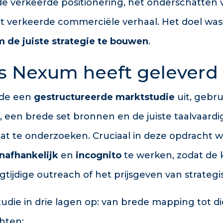
 de verkeerde positionering, het onderschatten
et verkeerde commerciële verhaal. Het doel was
m de juiste strategie te bouwen
.
s Nexum heeft geleverd
rde een
gestructureerde marktstudie
uit, gebr
 een brede set bronnen en de juiste taalvaar
aat te onderzoeken. Cruciaal in deze opdracht 
nafhankelijk
en
incognito
te werken, zodat de 
tijdige outreach of het prijsgeven van strategis
die in drie lagen op: van brede mapping tot 
hten: