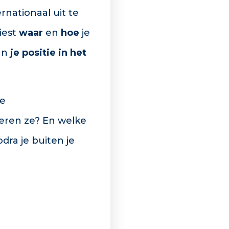
rnationaal uit te
iest
waar
en
hoe
je
van
je positie in het
re
ceren ze? En welke
dra je buiten je