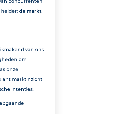
 van concurrenten
 helder:
de markt
uikmakend van ons
digheden om
was onze
klant marktinzicht
che intenties.
diepgaande