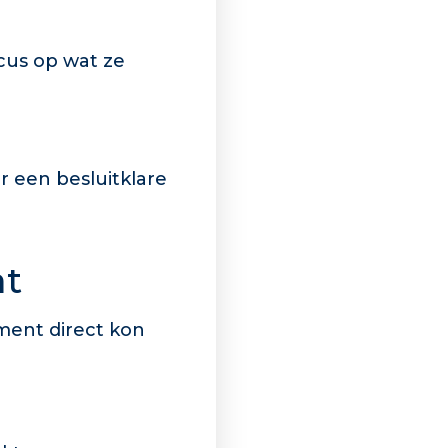
cus op wat ze
r een besluitklare
at
ement direct kon