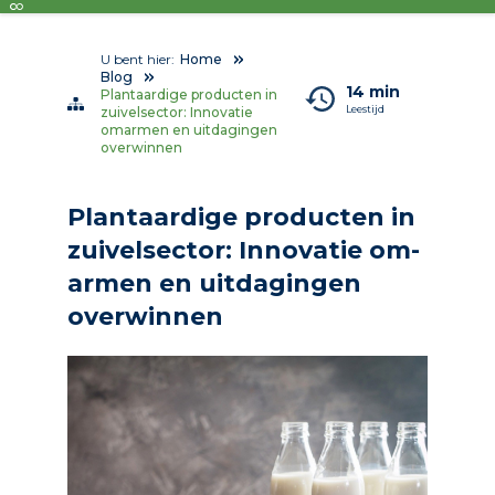
U bent hier:
Home
Blog
14 min
Plantaardige producten in
Leestijd
zuivelsector: Innovatie
omarmen en uitdagingen
overwinnen
Plant­aar­di­ge pro­duc­ten in
zui­vel­sec­tor: In­no­va­tie om­
ar­men en uit­da­gin­gen
over­win­nen