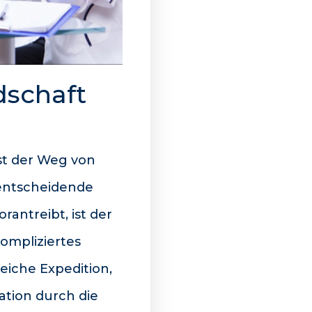
dschaft
st der Weg von
 entscheidende
rantreibt, ist der
ompliziertes
reiche Expedition,
ation durch die