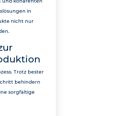
en und kohärenten
nslösungen in
ukte nicht nur
den.
zur
oduktion
zess. Trotz bester
chritt behindern
ne sorgfältige