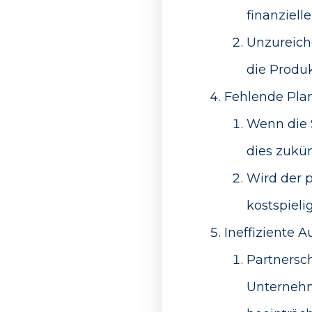
finanziell
Unzureich
die Produk
Fehlende Plan
Wenn die S
dies zukü
Wird der p
kostspiel
Ineffiziente 
Partnersch
Unterneh