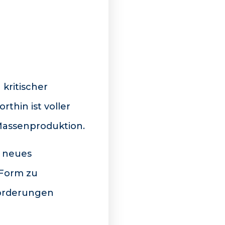
 kritischer
thin ist voller
 Massenproduktion.
n neues
 Form zu
forderungen